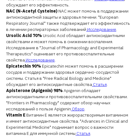
обсуждает его эффективность.
NAC (N-Acetyl Cysteine)
NAC может помочь в поддержании
антиоксидантной защиты и здоровья печени. "European
Respiratory Journal" также подтверждает его эффективность
в лечении респираторных заболеваний
Исследование
.
Ursolic Acid 70%
Ursolic Acid обладает антиоксидантными
свойствами и может помочь в снижении воспаления.
Исследование в "Journal of Pharmacology and Experimental
Therapeutics" оценивает его противовоспалительные
свойства
Исследование
.
Epicatechin 90%
Epicatechin может помочь в расширении
сосудов и поддержании здоровья сердечно-сосудистой
системы. Статья в "Free Radical Biology and Medicine"
обсуждает его антиоксидантные свойства
Статья
.
Apisterone (Apigenin) 98%
Apigenin обладает
антиоксидантными и противовоспалительными свойствами.
"Frontiers in Pharmacology" содержит обзор научных
исследований о пользе Apigenin
Обзор
.
Vitamin E
Витамин E является жирорастворимым витамином
и имеет антиоксидантные свойства. "Advances in Clinical and
Experimental Medicine" поднимает вопрос о важности
витамина E для иммунной системы
Статья
.