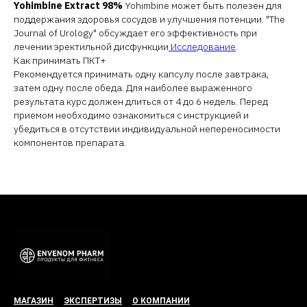
Yohimbine Extract 98%
Yohimbine может быть полезен для
поддержания здоровья сосудов и улучшения потенции. "The
Journal of Urology" обсуждает его эффективность при
лечении эректильной дисфункции
Исследование
.
Как принимать ПКТ+
Рекомендуется принимать одну капсулу после завтрака,
затем одну после обеда. Для наиболее выраженного
результата курс должен длиться от 4 до 6 недель. Перед
приемом необходимо ознакомиться с инструкцией и
убедиться в отсутствии индивидуальной непереносимости
компонентов препарата.
МАГАЗИН
ЭКСПЕРТИЗЫ
О КОМПАНИИ