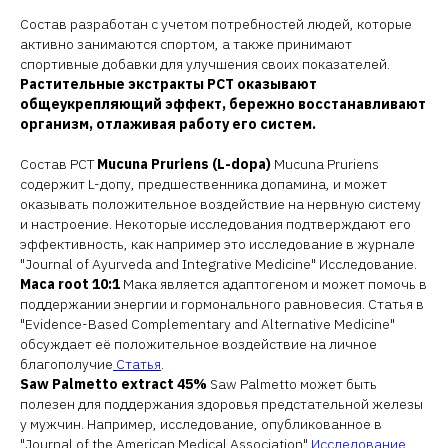
Состав разработан с учетом потребностей людей, которые
активно занимаются спортом, а также принимают
спортивные добавки для улучшения своих показателей.
Растительные экстракты PCT оказывают
общеукрепляющий эффект, бережно восстанавливают
организм, отлаживая работу его систем.
Состав PCT
Mucuna Pruriens (L-dopa)
Mucuna Pruriens
содержит L-допу, предшественника допамина, и может
оказывать положительное воздействие на нервную систему
и настроение. Некоторые исследования подтверждают его
эффективность, как например это исследование в журнале
"Journal of Ayurveda and Integrative Medicine" Исследование.
Maca root 10:1
Мака является адаптогеном и может помочь в
поддержании энергии и гормонального равновесия. Статья в
"Evidence-Based Complementary and Alternative Medicine"
обсуждает её положительное воздействие на личное
благополучие
Статья
.
Saw Palmetto extract 45%
Saw Palmetto может быть
полезен для поддержания здоровья предстательной железы
у мужчин. Например, исследование, опубликованное в
"Journal of the American Medical Association"
Исследование
,