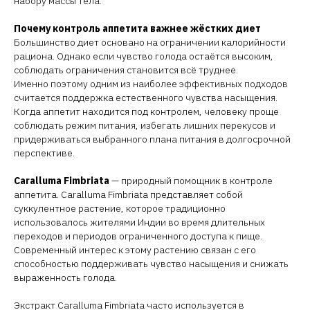
набору массы тела.
Почему контроль аппетита важнее жёстких диет
Большинство диет основано на ограничении калорийности
рациона. Однако если чувство голода остаётся высоким,
соблюдать ограничения становится всё труднее.
Именно поэтому одним из наиболее эффективных подходов
считается поддержка естественного чувства насыщения.
Когда аппетит находится под контролем, человеку проще
соблюдать режим питания, избегать лишних перекусов и
придерживаться выбранного плана питания в долгосрочной
перспективе.
Caralluma Fimbriata
— природный помощник в контроле
аппетита. Caralluma Fimbriata представляет собой
суккулентное растение, которое традиционно
использовалось жителями Индии во время длительных
переходов и периодов ограниченного доступа к пище.
Современный интерес к этому растению связан с его
способностью поддерживать чувство насыщения и снижать
выраженность голода.
Экстракт Caralluma Fimbriata часто используется в